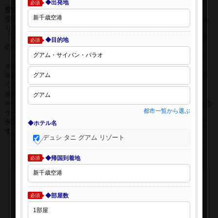
◆出発地
必須
空席表示について：
空席状況は常に変更しますので、現在の空席を保証するものではあ
りません。
「○」は過去24時間以内に十分な空席が確認できた商品です。 数字
◆目的地
必須
の場合は、現時点で座席数が少ない商品です。
※表示金額はオンライン予約時の金額です。
※座席クラスはご利用区間毎に異なる場合があります。必ずご確認
ください。
※表示時間はすべて現地時間・24時間表示です。
※午前0時以降に出発する深夜便について、搭乗日をお間違えになる
都市一覧から選ぶ
ケースが多く発生しています。
例)4月8日00：30出発の場合、搭乗手続きは4月7日22:30が目安で
◆ホテル名
す。
デュシ タニ グアム リゾート
◆帰国到着地
必須
◆部屋数
必須