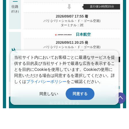
往路
直行便14時間35分
(行き)
2026/09/07 17:55 着
パリ (パリ＝シャルル・ド・ゴール空港)
ターミナル：2E
日本航空
2026/09/11 20:25 発
パリ (パリ＝シャルル・ド・ゴール空港)
ターミナル：2E
当社サイト内においてお客様ごとに最適なサービスを提
復路
直行便13時間55分
供する目的及び当社サイト外で最適な広告を表示するこ
(帰り)
とを目的にCookieを使用しています。Cookieの使用に
2026/09/12 17:20 着
東京 (羽田空港)
同意いただける場合は同意するを選択してください。詳
ターミナル：3
しくは
プライバシーポリシー
をご確認ください。
航空券詳細
同意しない
同意する
航空券を変更する
航空券＋ホテル 合計金額
(目安)