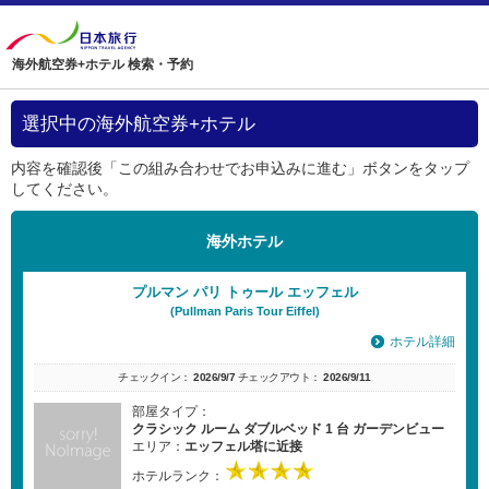
海外航空券+ホテル 検索・予約
選択中の海外航空券+ホテル
内容を確認後「この組み合わせでお申込みに進む」ボタンをタップ
してください。
海外ホテル
プルマン パリ トゥール エッフェル
(Pullman Paris Tour Eiffel)
ホテル詳細
チェックイン：
2026/9/7
チェックアウト：
2026/9/11
部屋タイプ：
クラシック ルーム ダブルベッド 1 台 ガーデンビュー
エリア：
エッフェル塔に近接
ホテルランク：