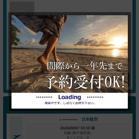
プラン詳細
ホテルを変更する
海外航空券
(最安値で表示）
日本航空
2026/09/07 10:10 発
札幌 (新千歳空港)
ターミナル：D