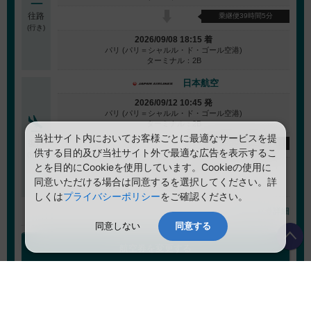
往路
乗継便39時間5分
(行き)
2026/09/08 18:15 着
パリ (パリ＝シャルル・ド・ゴール空港)
ターミナル：2B
日本航空
2026/09/12 10:45 発
パリ (パリ＝シャルル・ド・ゴール空港)
ターミナル：2B
当社サイト内においてお客様ごとに最適なサービスを提
復路
乗継便44時間35分
供する目的及び当社サイト外で最適な広告を表示するこ
(帰り)
とを目的にCookieを使用しています。Cookieの使用に
2026/09/14 14:20 着
札幌 (新千歳空港)
同意いただける場合は同意するを選択してください。詳
ターミナル：D
しくは
プライバシーポリシー
をご確認ください。
航空券詳細
同意しない
同意する
航空券を変更する
航空券＋ホテル 合計金額
(目安)