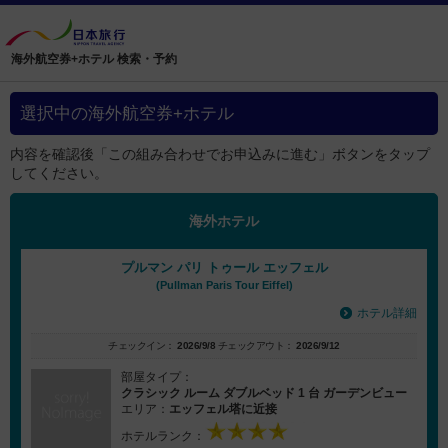
海外航空券+ホテル 検索・予約
選択中の海外航空券+ホテル
内容を確認後「この組み合わせでお申込みに進む」ボタンをタップ
してください。
海外ホテル
プルマン パリ トゥール エッフェル
(Pullman Paris Tour Eiffel)
ホテル詳細
チェックイン：
2026/9/8
チェックアウト：
2026/9/12
部屋タイプ：
クラシック ルーム ダブルベッド 1 台 ガーデンビュー
エリア：
エッフェル塔に近接
ホテルランク：