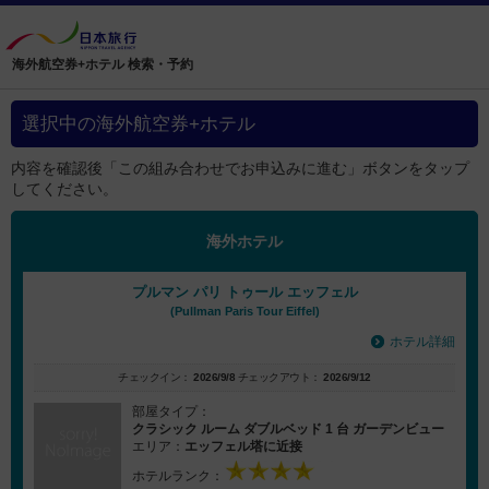
海外航空券+ホテル 検索・予約
選択中の海外航空券+ホテル
内容を確認後「この組み合わせでお申込みに進む」ボタンをタップ
してください。
海外ホテル
プルマン パリ トゥール エッフェル
(Pullman Paris Tour Eiffel)
ホテル詳細
チェックイン：
2026/9/8
チェックアウト：
2026/9/12
部屋タイプ：
クラシック ルーム ダブルベッド 1 台 ガーデンビュー
エリア：
エッフェル塔に近接
ホテルランク：