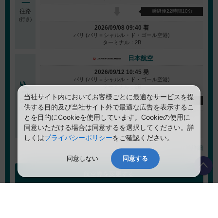
往路
乗継便22時間10分
(行き)
2026/09/08 09:40 着
パリ (パリ＝シャルル・ド・ゴール空港)
ターミナル：2B
日本航空
2026/09/12 10:45 発
パリ (パリ＝シャルル・ド・ゴール空港)
ターミナル：2B
当社サイト内においてお客様ごとに最適なサービスを提
復路
乗継便38時間40分
供する目的及び当社サイト外で最適な広告を表示するこ
(帰り)
とを目的にCookieを使用しています。Cookieの使用に
2026/09/14 08:25 着
福岡 (福岡空港)
同意いただける場合は同意するを選択してください。詳
ターミナル：D
しくは
プライバシーポリシー
をご確認ください。
航空券詳細
同意しない
同意する
航空券を変更する
航空券＋ホテル 合計金額
(目安)