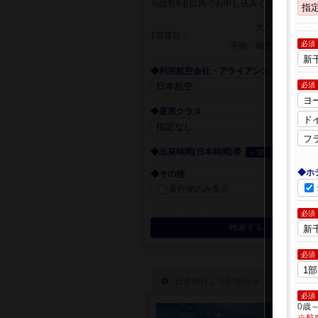
※総勢9名以内でお申し込みください
大人
1部屋目：
必須
子供・幼児
◆利用航空会社・アライアンス
必須
◆座席クラス
◆出発時間(日本時間)帯
＋ 開く
◆ホ
◆その他
直行便のみ表示
必須
検索する
必須
必須
0歳