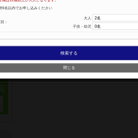
空機は12歳以上が大人となります。
勢9名以内でお申し込みください
大人
屋目：
子供・幼児
検索する
閉じる