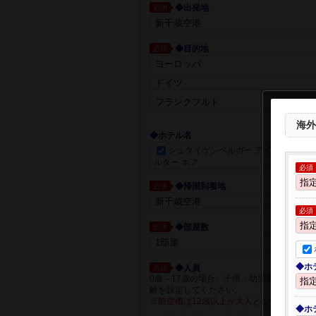
◆出発地
必須
◆目的地
必須
都市一覧か
海外
◆ホテル名
シュタイゲンベルガー アイコン フラ
ルター ホフ
必須
◆帰国到着地
必須
必須
◆部屋数
必須
◆ホ
◆人員
必須
0歳～17歳の場合、子供・幼児箇所に人員
齢を設定してください。
※航空機は12歳以上が大人となります。
◆ホ