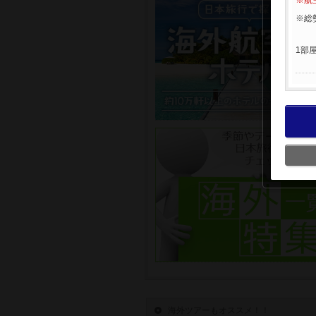
※航
※総
1部
海外ツアーもオススメ！！