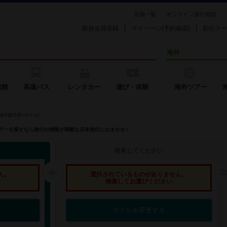
店舗一覧
オンライン旅行相談
新規会員登録
マイページ(予約確認)
割引クー
海外
旅館
高速バス
レンタカー
遊び・体験
海外ツアー
海外航空券+ホテル)
外ツアーを探すなら旅行の情報が満載な日本旅行におまかせ！
検索してください
ん。
選択されているものがありません。
検索してお選びください
ホテルを変更する