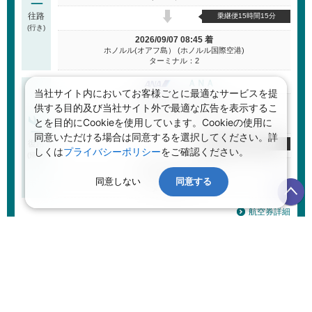
往路
乗継便15時間15分
(行き)
2026/09/07 08:45 着
ホノルル(オアフ島） (ホノルル国際空港)
ターミナル：2
ＡＮＡ
当社サイト内においてお客様ごとに最適なサービスを提
2026/09/10 11:50 発
供する目的及び当社サイト外で最適な広告を表示するこ
ホノルル(オアフ島） (ホノルル国際空港)
とを目的にCookieを使用しています。Cookieの使用に
ターミナル：2
同意いただける場合は同意するを選択してください。詳
復路
乗継便25時間35分
しくは
プライバシーポリシー
をご確認ください。
(帰り)
2026/09/12 08:25 着
宮崎 (宮崎空港)
同意しない
同意する
ターミナル：
航空券詳細
航空券を変更する
航空券＋ホテル 合計金額
(目安)