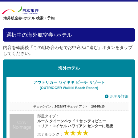
海外航空券+ホテル 検索・予約
選択中の海外航空券+ホテル
内容を確認後「この組み合わせでお申込みに進む」ボタンをタップ
してください。
海外ホテル
アウトリガー ワイキキ ビーチ リゾート
(OUTRIGGER Waikiki Beach Resort)
ホテル詳細
チェックイン：
2026/9/7
チェックアウト：
2026/9/10
部屋タイプ：
ルーム クイーンベッド 1 台 シティビュー
エリア：
ロイヤル ハワイアン センターに近接
ホテルランク：