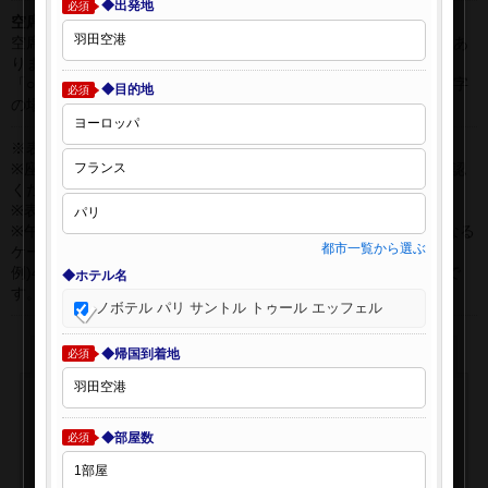
◆出発地
必須
空席表示について：
空席状況は常に変更しますので、現在の空席を保証するものではあ
りません。
「○」は過去24時間以内に十分な空席が確認できた商品です。 数字
◆目的地
必須
の場合は、現時点で座席数が少ない商品です。
※表示金額はオンライン予約時の金額です。
※座席クラスはご利用区間毎に異なる場合があります。必ずご確認
ください。
※表示時間はすべて現地時間・24時間表示です。
※午前0時以降に出発する深夜便について、搭乗日をお間違えになる
都市一覧から選ぶ
ケースが多く発生しています。
例)4月8日00：30出発の場合、搭乗手続きは4月7日22:30が目安で
◆ホテル名
す。
ノボテル パリ サントル トゥール エッフェル
◆帰国到着地
必須
◆部屋数
必須