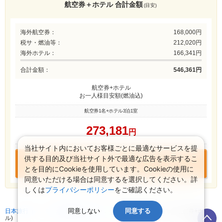
航空券＋ホテル 合計金額
(目安)
海外航空券：
168,000円
税サ・燃油等：
212,020円
海外ホテル：
166,341円
合計金額：
546,361円
航空券+ホテル
お一人様目安額(燃油込)
航空券1名+ホテル3泊1室
273,181
円
当社サイト内においてお客様ごとに最適なサービスを提
供する目的及び当社サイト外で最適な広告を表示するこ
この組み合わせで
お申込みに進む
とを目的にCookieを使用しています。Cookieの使用に
同意いただける場合は同意するを選択してください。詳
しくは
プライバシーポリシー
をご確認ください。
同意しない
同意する
日本旅行 トップ
>
海外航空券+ホテル
>
海外航空券検索 (海外航空券+ホテ
ル)