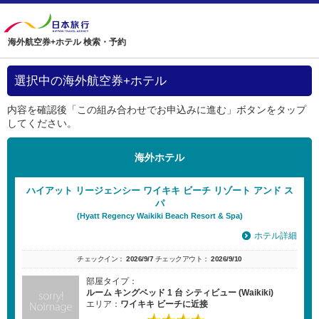
海外航空券+ホテル 検索・予約
選択中の海外航空券+ホテル
内容を確認後「この組み合わせでお申込みに進む」ボタンをタップ
してください。
海外ホテル
ハイアット リージェンシー ワイキキ ビーチ リゾート アンド ス
パ
(Hyatt Regency Waikiki Beach Resort & Spa)
ホテル詳細
チェックイン：
2026/9/7
チェックアウト：
2026/9/10
部屋タイプ：
ルーム キングベッド 1 台 シティビュー (Waikiki)
エリア：
ワイキキ ビーチに近接