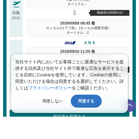
ターミナル：
往路
乗継便32時間45分
(行き)
2026/09/08 08:45 着
ホノルル(オアフ島） (ホノルル国際空港)
ターミナル：2
ＡＮＡ
2026/09/10 11:50 発
ホノルル(オアフ島） (ホノルル国際空港)
当社サイト内においてお客様ごとに最適なサービスを提
ターミナル：2
供する目的及び当社サイト外で最適な広告を表示するこ
復路
乗継便12時間5分
とを目的にCookieを使用しています。Cookieの使用に
(帰り)
2026/09/11 18:55 着
同意いただける場合は同意するを選択してください。詳
大阪 (伊丹空港)
しくは
プライバシーポリシー
をご確認ください。
ターミナル：
航空券詳細
同意しない
同意する
航空券を変更する