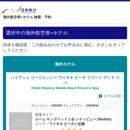
海外航空券+ホテル 検索・予約
選択中の海外航空券+ホテル
内容を確認後「この組み合わせでお申込みに進む」ボタンをタップ
してください。
海外ホテル
ハイアット リージェンシー ワイキキ ビーチ リゾート アンド ス
パ
(Hyatt Regency Waikiki Beach Resort & Spa)
ホテル詳細
チェックイン：
2026/9/7
チェックアウト：
2026/9/10
部屋タイプ：
ルーム キングベッド 1 台 シティビュー (Waikiki)
エリア：
ワイキキ ビーチに近接