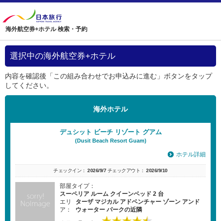
海外航空券+ホテル 検索・予約
選択中の海外航空券+ホテル
内容を確認後「この組み合わせでお申込みに進む」ボタンをタップ
してください。
海外ホテル
デュシット ビーチ リゾート グアム
(Dusit Beach Resort Guam)
ホテル詳細
チェックイン：
2026/9/7
チェックアウト：
2026/9/10
部屋タイプ：
スーペリア ルーム クイーンベッド 2 台
エリ
ターザ マジカル アドベンチャー ゾーン アンド
ア：
ウォーター パークの近隣