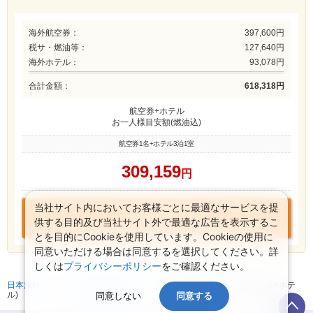
海外航空券：
397,600円
税サ・燃油等：
127,640円
海外ホテル：
93,078円
合計金額：
618,318円
航空券+ホテル
お一人様目安額(燃油込)
航空券1名+ホテル3泊1室
309,159
円
当社サイト内においてお客様ごとに最適なサービスを提
この組み合わせで
供する目的及び当社サイト外で最適な広告を表示するこ
お申込みに進む
とを目的にCookieを使用しています。Cookieの使用に
同意いただける場合は同意するを選択してください。詳
しくは
プライバシーポリシー
をご確認ください。
日本旅行 トップ
>
海外航空券+ホテル
>
海外航空券検索 (海外航空券+ホテ
ル)
同意しない
同意する