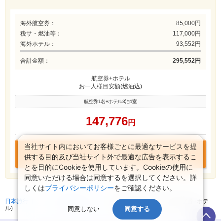
海外航空券：
85,000円
税サ・燃油等：
117,000円
海外ホテル：
93,552円
合計金額：
295,552円
航空券+ホテル
お一人様目安額(燃油込)
航空券1名+ホテル3泊1室
147,776
円
当社サイト内においてお客様ごとに最適なサービスを提
この組み合わせで
供する目的及び当社サイト外で最適な広告を表示するこ
お申込みに進む
とを目的にCookieを使用しています。Cookieの使用に
同意いただける場合は同意するを選択してください。詳
しくは
プライバシーポリシー
をご確認ください。
日本旅行 トップ
>
海外航空券+ホテル
>
海外航空券検索 (海外航空券+ホテ
ル)
同意しない
同意する