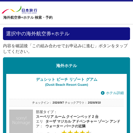
海外航空券+ホテル 検索・予約
選択中の海外航空券+ホテル
内容を確認後「この組み合わせでお申込みに進む」ボタンをタップ
してください。
海外ホテル
デュシット ビーチ リゾート グアム
(Dusit Beach Resort Guam)
ホテル詳細
チェックイン：
2026/9/7
チェックアウト：
2026/9/10
部屋タイプ：
スーペリア ルーム クイーンベッド 2 台
エリ
ターザ マジカル アドベンチャー ゾーン アンド
ア：
ウォーター パークの近隣