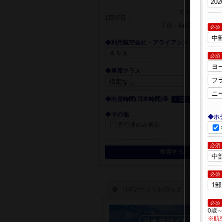
大人
1部屋目：
子供・幼児
必須
◆利用航空会社・アライアンス
必須
◆座席クラス
◆出発時間(日本時間)帯
＋ 開く
◆その他
◆ホ
直行便のみ表示
必須
検索する
必須
必須
0歳
※航