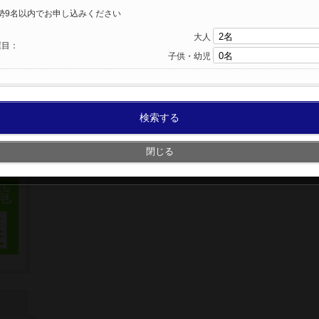
勢9名以内でお申し込みください
大人
屋目：
子供・幼児
検索する
閉じる