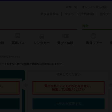
店舗一覧
オンライン旅行相談
新規会員登録
マイページ(予約確認)
割引クー
海外
旅館
高速バス
レンタカー
遊び・体験
海外ツアー
海外航空券+ホテル)
外ツアーを探すなら旅行の情報が満載な日本旅行におまかせ！
検索してください
ん。
選択されているものがありません。
検索してお選びください
ホテルを変更する