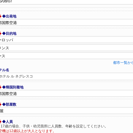
◆出発地
◆目的地
都市一覧か
テル名
ホテル ル ネグレスコ
◆帰国到着地
◆部屋数
◆人員
～17歳の場合、子供・幼児箇所に人員数、年齢を設定してください。
空機は12歳以上が大人となります。