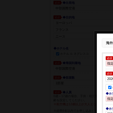
◆出発地
必須
◆目的地
必須
都市一覧か
海外
◆ホテル名
ホテル ル ネグレスコ
必須
◆帰国到着地
必須
必須
◆部屋数
必須
◆人員
必須
◆ホ
0歳～17歳の場合、子供・幼児箇所に人員
齢を設定してください。
※航空機は12歳以上が大人となります。
◆ホ
※総勢9名以内でお申し込みください