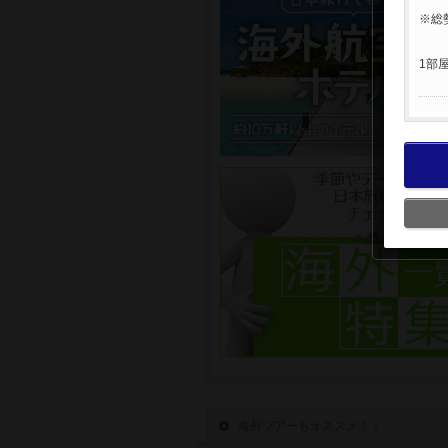
※総
1部
海外ツアーもオススメ！！