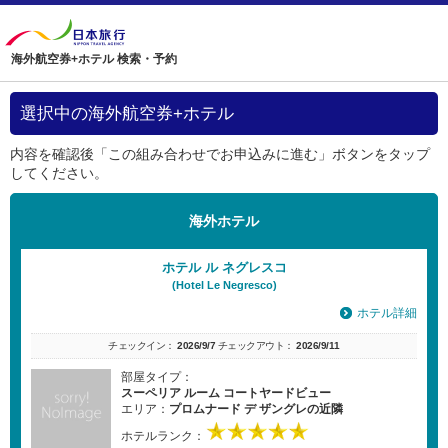
海外航空券+ホテル 検索・予約
選択中の海外航空券+ホテル
内容を確認後「この組み合わせでお申込みに進む」ボタンをタップ
してください。
海外ホテル
ホテル ル ネグレスコ
(Hotel Le Negresco)
ホテル詳細
チェックイン：
2026/9/7
チェックアウト：
2026/9/11
部屋タイプ：
スーペリア ルーム コートヤードビュー
エリア：
プロムナード デ ザングレの近隣
ホテルランク：