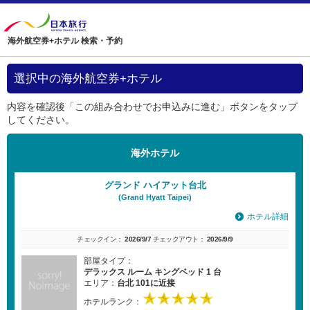
海外航空券+ホテル 検索・予約
選択中の海外航空券+ホテル
内容を確認後「この組み合わせでお申込みに進む」ボタンをタップ
してください。
海外ホテル
グランド ハイアット台北
(Grand Hyatt Taipei)
ホテル詳細
チェックイン：
2026/9/7
チェックアウト：
2026/9/9
部屋タイプ：
デラックス ルーム キングベッド 1 台
エリア：
台北 101に近接
ホテルランク：