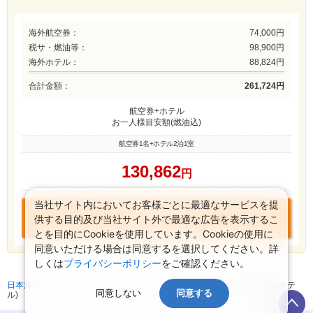
海外航空券：
74,000円
税サ・燃油等：
98,900円
海外ホテル：
88,824円
合計金額：
261,724円
航空券+ホテル
お一人様目安額(燃油込)
航空券1名+ホテル2泊1室
130,862
円
当社サイト内においてお客様ごとに最適なサービスを提
この組み合わせで
供する目的及び当社サイト外で最適な広告を表示するこ
お申込みに進む
とを目的にCookieを使用しています。Cookieの使用に
同意いただける場合は同意するを選択してください。詳
しくは
プライバシーポリシー
をご確認ください。
日本旅行 トップ
>
海外航空券+ホテル
>
海外航空券検索 (海外航空券+ホテ
同意しない
同意する
ル)