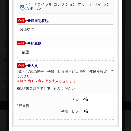
パークロイヤル コレクション マリーナ ベイ シン
ガポール
◆帰国到着地
必須
日本旅行 トップ
>
海外航空券+ホテル
>
海外航空券検索 (海外航空券+ホテ
◆部屋数
必須
ル)
会社情報
プライバシーポリシー
◆人員
必須
旅行業登録票・約款
規約集
0歳～17歳の場合、子供・幼児箇所に人員数、年齢を設定して
旅行条件書
ニュースリリース
ください。
※航空機は12歳以上が大人となります。
採用情報
サイトマップ
※総勢9名以内でお申し込みください
システムメンテナンスの
お知らせ
大人
1部屋目：
Copyright © NIPPON TRAVEL AGENCY Co.,LTD. All rights reserved.
子供・幼児