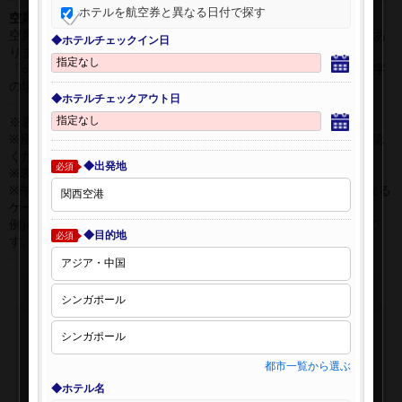
ホテルを航空券と異なる日付で探す
空席表示について：
空席状況は常に変更しますので、現在の空席を保証するものではあ
◆ホテルチェックイン日
りません。
「○」は過去24時間以内に十分な空席が確認できた商品です。 数字
の場合は、現時点で座席数が少ない商品です。
◆ホテルチェックアウト日
※表示金額はオンライン予約時の金額です。
※座席クラスはご利用区間毎に異なる場合があります。必ずご確認
ください。
◆出発地
必須
※表示時間はすべて現地時間・24時間表示です。
※午前0時以降に出発する深夜便について、搭乗日をお間違えになる
ケースが多く発生しています。
例)4月8日00：30出発の場合、搭乗手続きは4月7日22:30が目安で
◆目的地
必須
す。
都市一覧から選ぶ
◆ホテル名