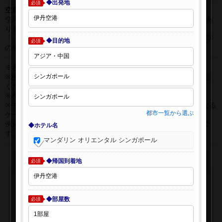
◆出発地
必須
空席表示について：
空席状況は常に変更しますので、現在の空席を保証するものではあ
りません。
「○」は過去24時間以内に十分な空席が確認できた商品です。 数字
◆目的地
必須
の場合は、現時点で座席数が少ない商品です。
※表示金額はオンライン予約時の金額です。
※座席クラスはご利用区間毎に異なる場合があります。必ずご確認
ください。
※表示時間はすべて現地時間・24時間表示です。
※午前0時以降に出発する深夜便について、搭乗日をお間違えになる
都市一覧から選ぶ
ケースが多く発生しています。
例)4月8日00：30出発の場合、搭乗手続きは4月7日22:30が目安で
◆ホテル名
す。
マンダリン オリエンタル シンガポール
◆帰国到着地
必須
◆部屋数
必須