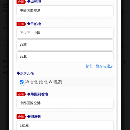
◆出発地
必須
空席表示について：
空席状況は常に変更しますので、現在の空席を保証するものではあ
りません。
「○」は過去24時間以内に十分な空席が確認できた商品です。 数字
◆目的地
必須
の場合は、現時点で座席数が少ない商品です。
※表示金額はオンライン予約時の金額です。
※座席クラスはご利用区間毎に異なる場合があります。必ずご確認
ください。
※表示時間はすべて現地時間・24時間表示です。
※午前0時以降に出発する深夜便について、搭乗日をお間違えになる
都市一覧から選ぶ
ケースが多く発生しています。
例)4月8日00：30出発の場合、搭乗手続きは4月7日22:30が目安で
◆ホテル名
す。
W 台北 (台北 W 酒店)
◆帰国到着地
必須
◆部屋数
必須