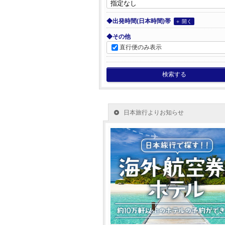
◆出発時間(日本時間)帯
＋ 開く
◆その他
直行便のみ表示
検索する