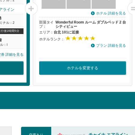
エアライン
ホテル 詳細を見る
発
部屋タイ
Wonderful Room ルーム ダブルベッド 2 台
ーミナル：2
プ：
シティビュー
直行便2時間5分
エリア：
台北 101に近接
ホテルランク：
着
ル：I
プラン 詳細を見る
空券 詳細を見る
ホテルを変更する
チャイナ エアライン
空席あり