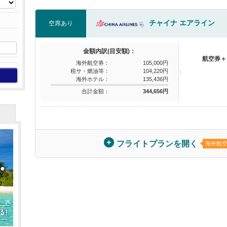
チャイナ エアライン
空席あり
金額内訳(目安額)：
航空券＋
海外航空券：
105,000円
税サ・燃油等：
104,220円
海外ホテル：
135,436円
合計金額：
344,656円
フライトプランを開く
海外航