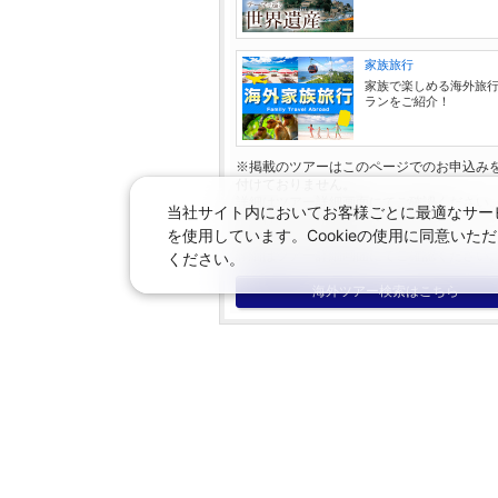
家族旅行
家族で楽しめる海外旅
ランをご紹介！
※掲載のツアーはこのページでのお申込み
付けておりません。
詳細はツアー詳細画面にてご確認ください
当社サイト内においてお客様ごとに最適なサービ
※旅行内容・旅行代金等の表示内容は、現
を使用しています。Cookieの使用に同意い
情報と異なる場合がございます。
詳細はツアー詳細画面にてご確認ください
ください。
海外ツアー検索はこちら
並び替え：
価格の安い順
価格の高い順
空席表示について：
空席状況は常に変更しますので、現在
「○」は過去24時間以内に十分な空席
※表示金額はオンライン予約時の金額