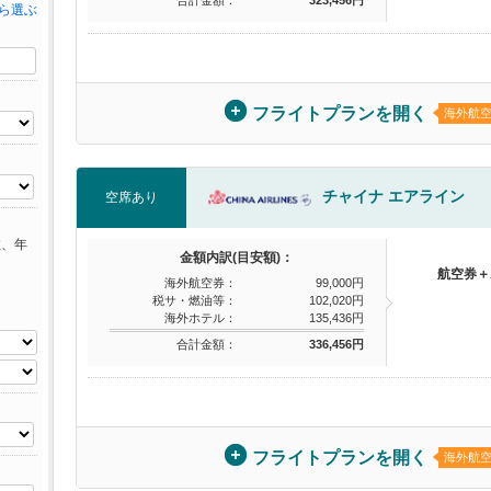
ら選ぶ
フライトプランを開く
海外航
チャイナ エアライン
空席あり
数、年
金額内訳(目安額)：
航空券＋
海外航空券：
99,000円
税サ・燃油等：
102,020円
海外ホテル：
135,436円
合計金額：
336,456円
フライトプランを開く
海外航