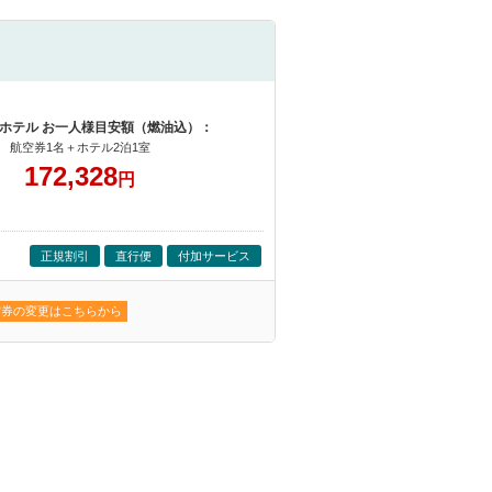
ホテル お一人様目安額（燃油込）：
航空券1名＋ホテル2泊1室
172,328
円
正規割引
直行便
付加サービス
空券の変更はこちらから