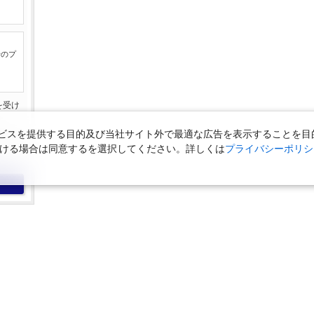
行のプ
を受け
。
スを提供する目的及び当社サイト外で最適な広告を表示することを目的に
時点の
ただける場合は同意するを選択してください。詳しくは
プライバシーポリシ
。
の空席を保証するものではありません。
が確認できた商品です。 数字の場合は、現時点で座席数が少ない商品で
です。