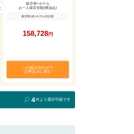
航空券+ホテル
お一人様目安額(燃油込)
航空券1名+ホテル2泊1室
158,728
円
この組み合わせで
お申込みに進む
4
件より選択可能です