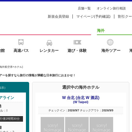
店舗一覧
オンライン旅行相談
新規会員登録
マイページ(予約確認)
割引クー
海外
旅館
高速バス
レンタカー
遊び・体験
海外ツアー
海外航空券+ホテル)
外ツアーを探すなら旅行の情報が満載な日本旅行におまかせ！
選択中の海外ホテル
表示）
エアライン
W 台北 (台北 W 酒店)
(W Taipei)
発
チェックイン：
2026/9/7
チェックアウト：
2026/9/9
ル：I
行便2時間30分
着
ーミナル：2