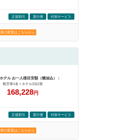
正規割引
直行便
付加サービス
空券の変更はこちらから
ホテル お一人様目安額（燃油込）：
航空券1名＋ホテル2泊1室
168,228
円
正規割引
直行便
付加サービス
空券の変更はこちらから