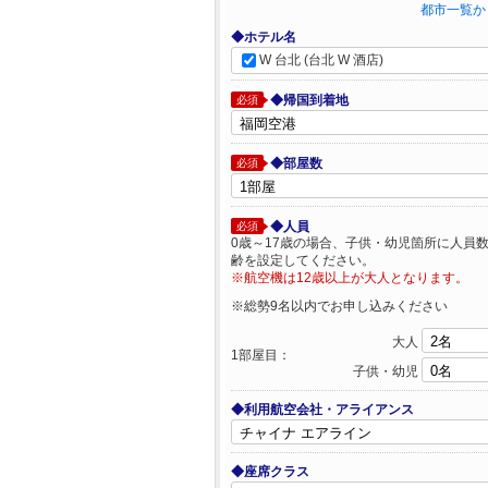
都市一覧か
◆ホテル名
W 台北 (台北 W 酒店)
◆帰国到着地
必須
◆部屋数
必須
◆人員
必須
0歳～17歳の場合、子供・幼児箇所に人員
齢を設定してください。
※航空機は12歳以上が大人となります。
※総勢9名以内でお申し込みください
大人
1部屋目：
子供・幼児
◆利用航空会社・アライアンス
◆座席クラス