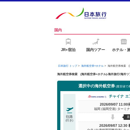
国内
JR+宿泊
国内ツアー
ホテル・
日本旅行 トップ
>
海外航空券+ホテル
>
海外航空券検索 (
海外航空券検索 (海外航空券+ホテル)-海外旅行/海
選択中の海外航空券
(最安値で
チャイナ 
2026/09/07 11:00
福岡 (福岡空港) ターミナ
往路
直
(行き)
2026/09/07 12:30 
台北 (台湾桃園国際空港) タ