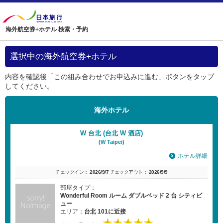
海外航空券+ホテル 検索・予約
選択中の海外航空券+ホテル
内容を確認後「この組み合わせでお申込みに進む」ボタンをタップ
してください。
海外ホテル
W 台北 (台北 W 酒店)
(W Taipei)
ホテル詳細
チェックイン：
2026/9/7
チェックアウト：
2026/9/9
部屋タイプ：
Wonderful Room ルーム ダブルベッド 2 台 シティビ
ュー
エリア：
台北 101に近接