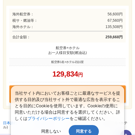
海外航空券：
56,600円
税サ・燃油等：
67,560円
海外ホテル：
135,508円
合計金額：
259,668円
航空券+ホテル
お一人様目安額(燃油込)
航空券1名+ホテル2泊1室
129,834
円
この組み合わせで
当社サイト内においてお客様ごとに最適なサービスを提
お申込みに進む
供する目的及び当社サイト外で最適な広告を表示するこ
とを目的にCookieを使用しています。Cookieの使用に
同意いただける場合は同意するを選択してください。詳
しくは
プライバシーポリシー
をご確認ください。
日本旅行 トップ
>
海外航空券+ホテル
>
海外航空券検索 (海外航空券+ホテ
ル)
同意しない
同意する