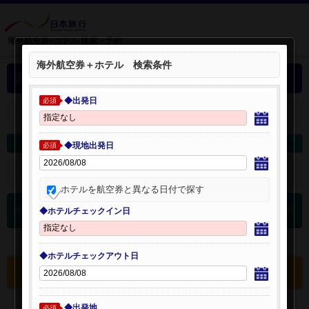
海外航空券+ホテル 検索・予約
海外航空券＋ホテル 検索条件
選択中の海外航空券+ホテル
◆出発日
必須
＋
選択中の航空券・ホテルを開く：
海外航空券を変更
海外ホテルを変更
◆現地出発日
必須
＋
検索条件を開く：
ホテルを航空券と異なる日付で探す
0
海外航空券 検索結果
件
◆ホテルチェックイン日
◆ホテルチェックアウト日
選択中の航空券・ホテルを確認する
◆出発地
必須