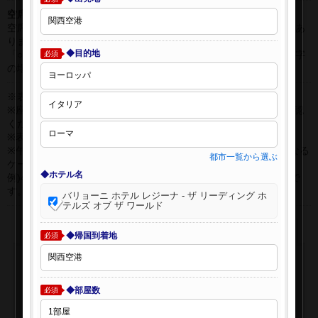
空席表示について：
空席状況は常に変更しますので、現在の空席を保証するものではあ
りません。
◆目的地
「○」は過去24時間以内に十分な空席が確認できた商品です。 数字
必須
の場合は、現時点で座席数が少ない商品です。
※表示金額はオンライン予約時の金額です。
※座席クラスはご利用区間毎に異なる場合があります。必ずご確認
ください。
※表示時間はすべて現地時間・24時間表示です。
※午前0時以降に出発する深夜便について、搭乗日をお間違えになる
都市一覧から選ぶ
ケースが多く発生しています。
◆ホテル名
例)4月8日00：30出発の場合、搭乗手続きは4月7日22:30が目安で
す。
バリョーニ ホテル レジーナ - ザ リーディング ホ
テルズ オブ ザ ワールド
◆帰国到着地
必須
◆部屋数
必須