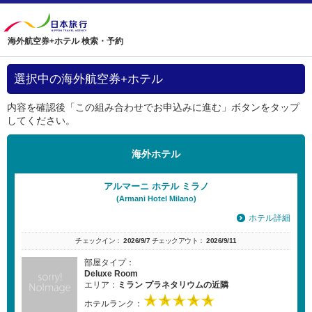
海外航空券+ホテル 検索・予約
選択中の海外航空券+ホテル
内容を確認後「この組み合わせでお申込みに進む」ボタンをタップ
してください。
海外ホテル
アルマーニ ホテル ミラノ
(Armani Hotel Milano)
ホテル詳細
チェックイン：
2026/9/7
チェックアウト：
2026/9/11
部屋タイプ：
Deluxe Room
エリア：
ミラン プラネタリウムの近隣
ホテルランク：