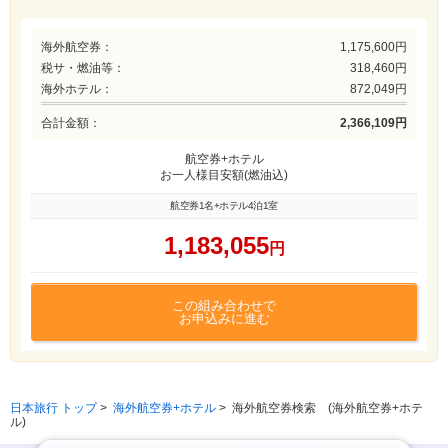
海外航空券：
1,175,600円
税サ・燃油等：
318,460円
海外ホテル：
872,049円
合計金額：
2,366,109円
航空券+ホテル
お一人様目安額(燃油込)
航空券1名+ホテル4泊1室
1,183,055
円
この組み合わせで
お申込みに進む
日本旅行 トップ
>
海外航空券+ホテル
>
海外航空券検索 (海外航空券+ホテ
ル)