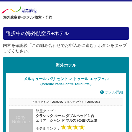
海外航空券+ホテル 検索・予約
選択中の海外航空券+ホテル
内容を確認後「この組み合わせでお申込みに進む」ボタンをタップ
してください。
海外ホテル
メルキュール パリ セントレ トゥール エッフェル
(Mercure Paris Centre Tour Eiffel)
ホテル詳細
チェックイン：
2026/9/7
チェックアウト：
2026/9/11
部屋タイプ：
クラシック ルーム ダブルベッド 1 台
エリア：
シャン ド マルス (公園)の近隣
ホテルランク：