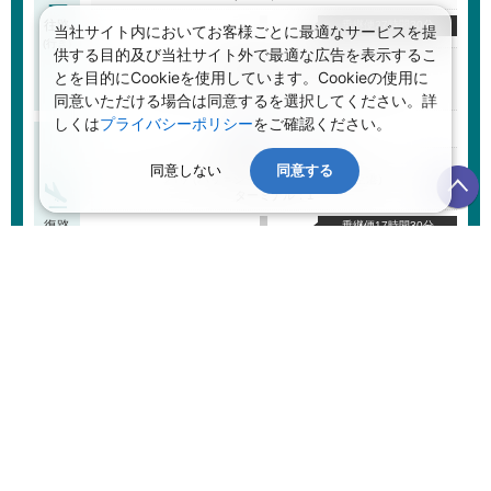
往路
乗継便27時間30分
当社サイト内においてお客様ごとに最適なサービスを提
(行き)
供する目的及び当社サイト外で最適な広告を表示するこ
2026/09/08 17:10 着
とを目的にCookieを使用しています。Cookieの使用に
パリ (パリ＝シャルル・ド・ゴール空港)
ターミナル：1
同意いただける場合は同意するを選択してください。詳
しくは
プライバシーポリシー
をご確認ください。
ＡＮＡ
2026/09/11 19:20 発
同意しない
同意する
パリ (パリ＝シャルル・ド・ゴール空港)
ターミナル：1
復路
乗継便17時間30分
(帰り)
2026/09/12 19:50 着
福岡 (福岡空港)
ターミナル：D
航空券詳細
航空券を変更する
航空券＋ホテル 合計金額
(目安)