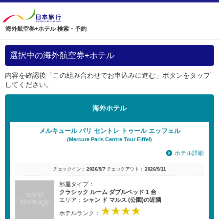
海外航空券+ホテル 検索・予約
選択中の海外航空券+ホテル
内容を確認後「この組み合わせでお申込みに進む」ボタンをタップ
してください。
海外ホテル
メルキュール パリ セントレ トゥール エッフェル
(Mercure Paris Centre Tour Eiffel)
ホテル詳細
チェックイン：
2026/9/7
チェックアウト：
2026/9/11
部屋タイプ：
クラシック ルーム ダブルベッド 1 台
エリア：
シャン ド マルス (公園)の近隣
ホテルランク：