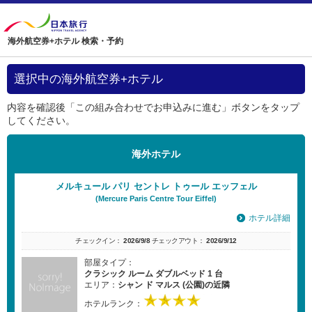
海外航空券+ホテル 検索・予約
選択中の海外航空券+ホテル
内容を確認後「この組み合わせでお申込みに進む」ボタンをタップ
してください。
海外ホテル
メルキュール パリ セントレ トゥール エッフェル
(Mercure Paris Centre Tour Eiffel)
ホテル詳細
チェックイン：
2026/9/8
チェックアウト：
2026/9/12
部屋タイプ：
クラシック ルーム ダブルベッド 1 台
エリア：
シャン ド マルス (公園)の近隣
ホテルランク：