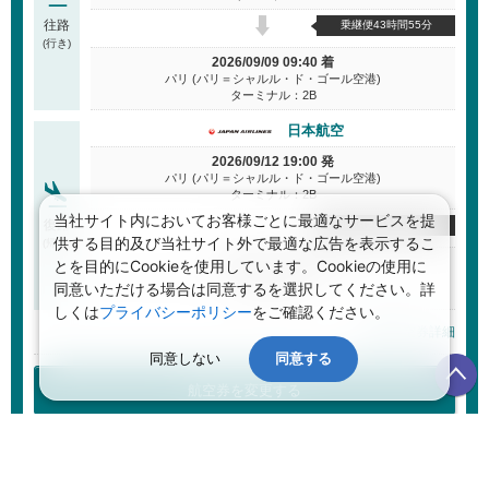
往路
乗継便43時間55分
(行き)
2026/09/09 09:40 着
パリ (パリ＝シャルル・ド・ゴール空港)
ターミナル：2B
日本航空
2026/09/12 19:00 発
パリ (パリ＝シャルル・ド・ゴール空港)
ターミナル：2B
当社サイト内においてお客様ごとに最適なサービスを提
復路
乗継便41時間55分
供する目的及び当社サイト外で最適な広告を表示するこ
(帰り)
2026/09/14 19:55 着
とを目的にCookieを使用しています。Cookieの使用に
青森 (青森空港)
同意いただける場合は同意するを選択してください。詳
ターミナル：
しくは
プライバシーポリシー
をご確認ください。
航空券詳細
同意しない
同意する
航空券を変更する
航空券＋ホテル 合計金額
(目安)