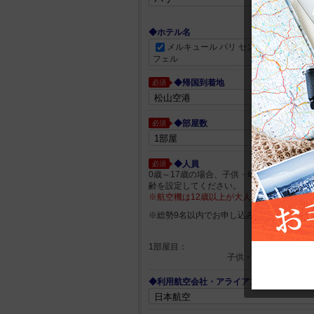
都市一覧か
◆ホテル名
メルキュール パリ セントレ トゥール 
フェル
◆帰国到着地
必須
◆部屋数
必須
◆人員
必須
0歳～17歳の場合、子供・幼児箇所に人員
齢を設定してください。
※航空機は12歳以上が大人となります。
※総勢9名以内でお申し込みください
大人
1部屋目：
子供・幼児
◆利用航空会社・アライアンス