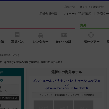
店舗一覧
オンライン旅行相談
新規会員登録
マイページ(予約確認)
割引クー
海外
旅館
高速バス
レンタカー
遊び・体験
海外ツアー
海外航空券+ホテル)
外ツアーを探すなら旅行の情報が満載な日本旅行におまかせ！
選択中の海外ホテル
表示）
空
メルキュール パリ セントレ トゥール エッフェ
ル
発
(Mercure Paris Centre Tour Eiffel)
ル：D
チェックイン：
2026/9/8
チェックアウト：
2026/9/12
継便30時間30分
着
空港) ターミナ