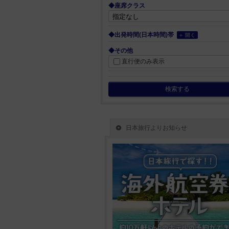
◆座席クラス
◆出発時間(日本時間)帯
＋ 開く
◆その他
直行便のみ表示
検索する