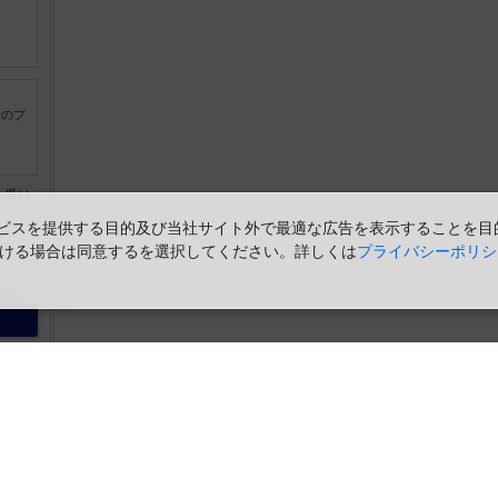
行のプ
を受け
スを提供する目的及び当社サイト外で最適な広告を表示することを目的に
。
時点の
ただける場合は同意するを選択してください。詳しくは
プライバシーポリシ
。
の空席を保証するものではありません。
が確認できた商品です。 数字の場合は、現時点で座席数が少ない商品で