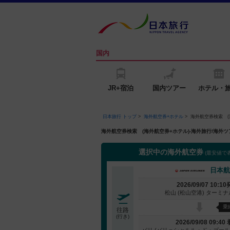
国内
JR+宿泊
国内ツアー
ホテル・
日本旅行 トップ
>
海外航空券+ホテル
>
海外航空券検索 (
海外航空券検索 (海外航空券+ホテル)-海外旅行/海
選択中の海外航空券
(最安値で
日本航
2026/09/07 10:10
松山 (松山空港) ターミナ
乗
往路
(行き)
2026/09/08 09:40 
パリ (パリ＝シャルル・ド・ゴール