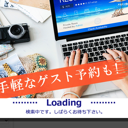
ら選ぶ
エッ
数、年