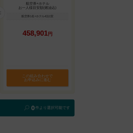
航空券+ホテル
お一人様目安額(燃油込)
航空券1名+ホテル4泊1室
458,901
円
この組み合わせで
お申込みに進む
0
件より選択可能です