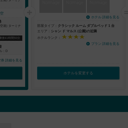
空
ホテル 詳細を見る
発
部屋タイプ：
クラシック ルーム ダブルベッド 1 台
空港) ターミナ
エリア：
シャン ド マルス (公園)の近隣
ホテルランク：
継便41時間50分
プラン 詳細を見る
着
ル：D
空券 詳細を見る
ホテルを変更する