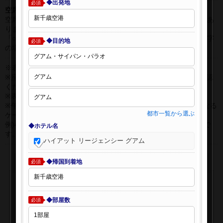
◆出発地
必須
空席表示について：
空席状況は常に変更しますので、現在の空席を保証するものではあ
りません。
「○」は過去24時間以内に十分な空席が確認できた商品です。 数字
◆目的地
必須
の場合は、現時点で座席数が少ない商品です。
※表示金額はオンライン予約時の金額です。
※座席クラスはご利用区間毎に異なる場合があります。必ずご確認
ください。
※表示時間はすべて現地時間・24時間表示です。
※午前0時以降に出発する深夜便について、搭乗日をお間違えになる
都市一覧から選ぶ
ケースが多く発生しています。
例)4月8日00：30出発の場合、搭乗手続きは4月7日22:30が目安で
◆ホテル名
す。
ハイアット リージェンシー グアム
◆帰国到着地
必須
◆部屋数
必須