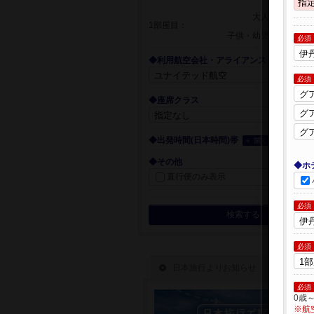
大人
1部屋目：
子供・幼児
必須
◆利用航空会社・アライアンス
必須
◆座席クラス
◆出発時間(日本時間)帯
＋ 開く
◆その他
◆ホ
直行便のみ表示
必須
検索する
必須
必須
0歳
※航