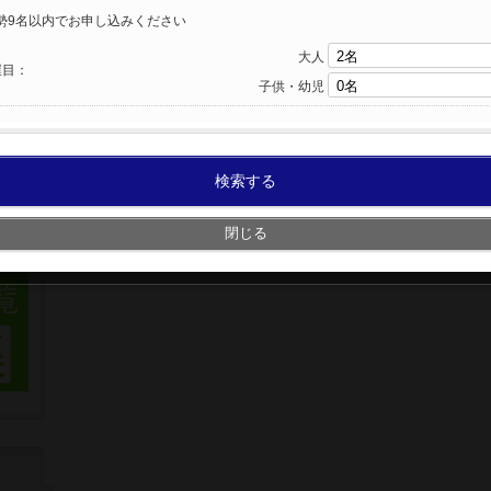
勢9名以内でお申し込みください
大人
屋目：
子供・幼児
検索する
閉じる