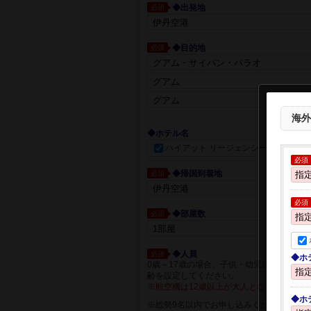
◆出発地
必須
◆目的地
必須
都市一覧か
海外
◆ホテル名
ハイアット リージェンシー グアム
必須
◆帰国到着地
必須
必須
◆部屋数
必須
◆人員
必須
◆ホ
0歳～17歳の場合、子供・幼児箇所に人員
齢を設定してください。
※航空機は12歳以上が大人となります。
◆ホ
※総勢9名以内でお申し込みください