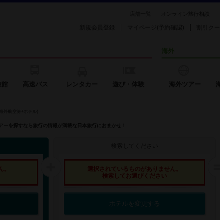
店舗一覧
オンライン旅行相談
新規会員登録
マイページ(予約確認)
割引クー
海外
旅館
高速バス
レンタカー
遊び・体験
海外ツアー
海外航空券+ホテル)
外ツアーを探すなら旅行の情報が満載な日本旅行におまかせ！
検索してください
ん。
選択されているものがありません。
検索してお選びください
ホテルを変更する