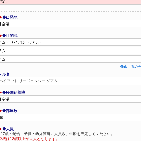
◆出発地
◆目的地
都市一覧か
テル名
ハイアット リージェンシー グアム
◆帰国到着地
◆部屋数
◆人員
～17歳の場合、子供・幼児箇所に人員数、年齢を設定してください。
空機は12歳以上が大人となります。