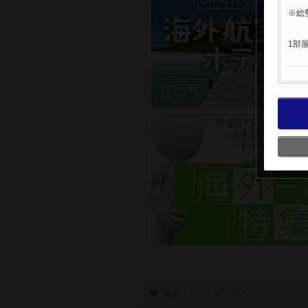
※総
1部
海外ツアーもオススメ！！