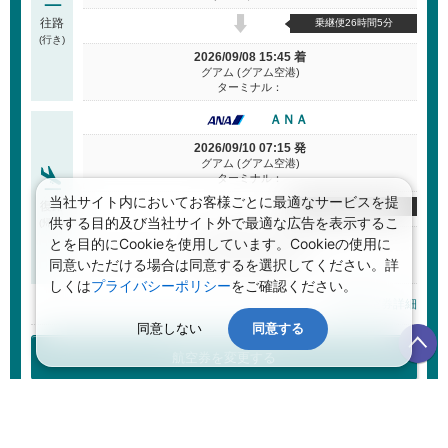
往路
乗継便26時間5分
(行き)
2026/09/08 15:45 着
グアム (グアム空港)
ターミナル：
ＡＮＡ
2026/09/10 07:15 発
グアム (グアム空港)
ターミナル：
当社サイト内においてお客様ごとに最適なサービスを提
復路
乗継便10時間45分
供する目的及び当社サイト外で最適な広告を表示するこ
(帰り)
2026/09/10 17:00 着
とを目的にCookieを使用しています。Cookieの使用に
鹿児島 (鹿児島空港)
同意いただける場合は同意するを選択してください。詳
ターミナル：D
しくは
プライバシーポリシー
をご確認ください。
航空券詳細
同意しない
同意する
航空券を変更する
航空券＋ホテル 合計金額
(目安)