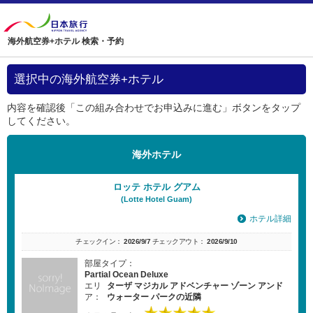
海外航空券+ホテル 検索・予約
選択中の海外航空券+ホテル
内容を確認後「この組み合わせでお申込みに進む」ボタンをタップ
してください。
海外ホテル
ロッテ ホテル グアム
(Lotte Hotel Guam)
ホテル詳細
チェックイン：
2026/9/7
チェックアウト：
2026/9/10
部屋タイプ：
Partial Ocean Deluxe
エリ
ターザ マジカル アドベンチャー ゾーン アンド
ア：
ウォーター パークの近隣