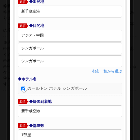
◆出発地
必須
空席表示について：
空席状況は常に変更しますので、現在の空席を保証するものではあ
りません。
「○」は過去24時間以内に十分な空席が確認できた商品です。 数字
◆目的地
必須
の場合は、現時点で座席数が少ない商品です。
※表示金額はオンライン予約時の金額です。
※座席クラスはご利用区間毎に異なる場合があります。必ずご確認
ください。
※表示時間はすべて現地時間・24時間表示です。
※午前0時以降に出発する深夜便について、搭乗日をお間違えになる
都市一覧から選ぶ
ケースが多く発生しています。
例)4月8日00：30出発の場合、搭乗手続きは4月7日22:30が目安で
◆ホテル名
す。
カールトン ホテル シンガポール
◆帰国到着地
必須
◆部屋数
必須