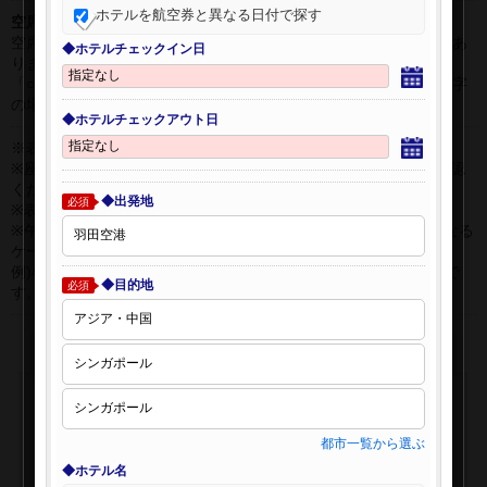
ホテルを航空券と異なる日付で探す
空席表示について：
空席状況は常に変更しますので、現在の空席を保証するものではあ
◆ホテルチェックイン日
りません。
「○」は過去24時間以内に十分な空席が確認できた商品です。 数字
の場合は、現時点で座席数が少ない商品です。
◆ホテルチェックアウト日
※表示金額はオンライン予約時の金額です。
※座席クラスはご利用区間毎に異なる場合があります。必ずご確認
ください。
◆出発地
必須
※表示時間はすべて現地時間・24時間表示です。
※午前0時以降に出発する深夜便について、搭乗日をお間違えになる
ケースが多く発生しています。
例)4月8日00：30出発の場合、搭乗手続きは4月7日22:30が目安で
◆目的地
必須
す。
都市一覧から選ぶ
◆ホテル名