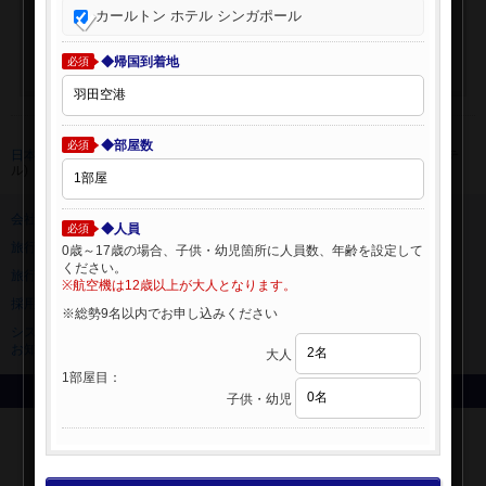
カールトン ホテル シンガポール
◆帰国到着地
必須
◆部屋数
必須
日本旅行 トップ
>
海外航空券+ホテル
>
海外航空券検索 (海外航空券+ホテ
ル)
会社情報
プライバシーポリシー
◆人員
必須
旅行業登録票・約款
規約集
0歳～17歳の場合、子供・幼児箇所に人員数、年齢を設定して
ください。
旅行条件書
ニュースリリース
※航空機は12歳以上が大人となります。
採用情報
サイトマップ
※総勢9名以内でお申し込みください
システムメンテナンスの
お知らせ
大人
1部屋目：
Copyright © NIPPON TRAVEL AGENCY Co.,LTD. All rights reserved.
子供・幼児